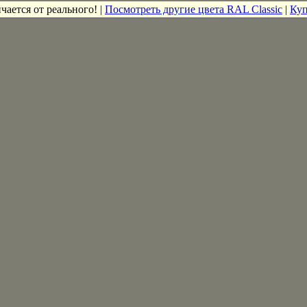
чается от реального! |
Посмотреть другие цвета RAL Classic
|
Куп