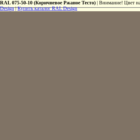
RAL 075-50-10 (Коричневое Ржаное Тесто)
| Внимание! Цвет на
Design
|
Купить каталог RAL Design