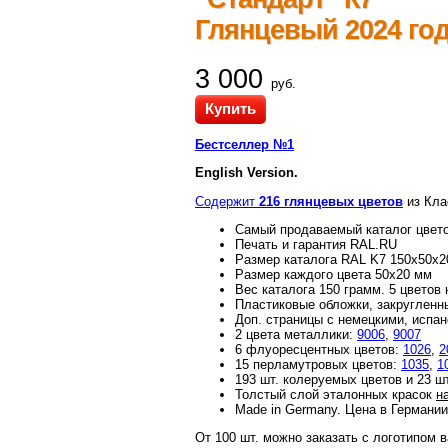
Глянцевый 2024 го
3 000
руб.
Купить
Бестселлер №1
English Version.
Содержит
216 глянцевых цветов
из Кла
Самый продаваемый каталог цвето
Печать и гарантия RAL.RU
Размер каталога RAL K7 150х50х2
Размер каждого цвета 50х20 мм
Вес каталога 150 грамм. 5 цветов 
Пластиковые обложки, закругленн
Доп. страницы с немецкими, испа
2 цвета металлики:
9006
,
9007
6 флуоресцентных цветов:
1026
,
2
15 перламутровых цветов:
1035
,
1
193 шт. колеруемых цветов и 23 ш
Толстый слой эталонных красок
н
Made in Germany. Цена в Германи
От 100 шт. можно заказать с логотипом