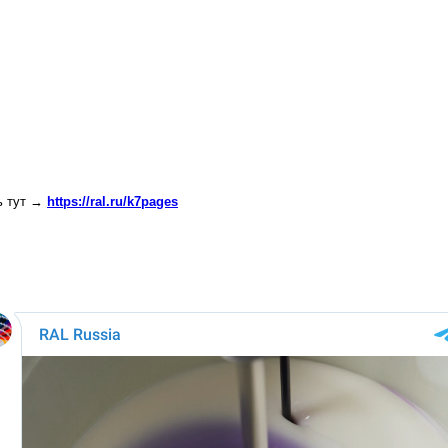
ь тут →
https://ral.ru/k7pages
: