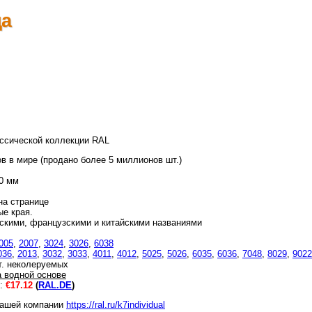
да
ссической коллекции RAL
в в мире (продано более 5 миллионов шт.)
0 мм
на странице
ые края.
нскими, французскими и китайскими названиями
005
,
2007
,
3024
,
3026
,
6038
036
,
2013
,
3032
,
3033
,
4011
,
4012
,
5025
,
5026
,
6035
,
6036
,
7048
,
8029
,
9022
т.
неколеруемых
а водной основе
и:
€
17.12
(
RAL.DE
)
 вашей компании
https://ral.ru/k7individual